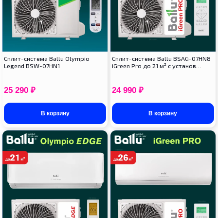
Cплит-система Ballu Olympio
Сплит-система Ballu BSAG-07HN8
Legend BSW-07HN1
iGreen Pro до 21 м² с установ…
25 290
₽
24 990
₽
В корзину
В корзину