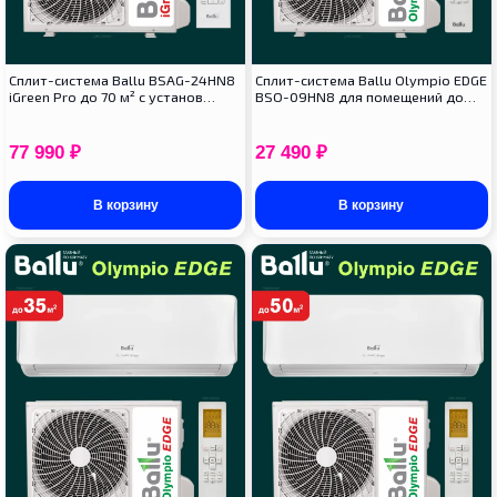
Сплит-система Ballu BSAG-24HN8
Сплит-система Ballu Olympio EDGE
iGreen Pro до 70 м² с установ…
BSO-09HN8 для помещений до…
77 990
₽
27 490
₽
В корзину
В корзину