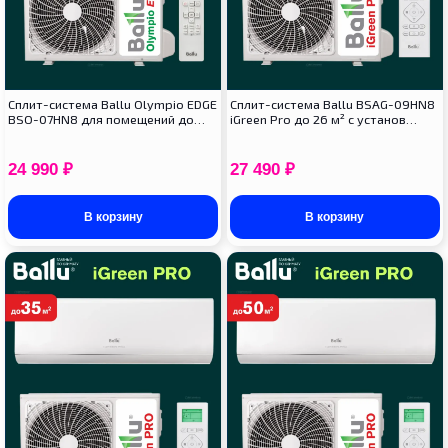
Сплит-система Ballu Olympio EDGE
Сплит-система Ballu BSAG-09HN8
BSO-07HN8 для помещений до…
iGreen Pro до 26 м² с установ…
24 990
₽
27 490
₽
В корзину
В корзину