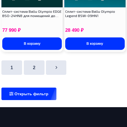
Сплит-система Ballu Olympio EDGE
Cплит-система Ballu Olympio
BSO-24HN8 для помещений до…
Legend BSW-09HN1
77 990
₽
28 490
₽
В корзину
В корзину
1
2
Открыть фильтр