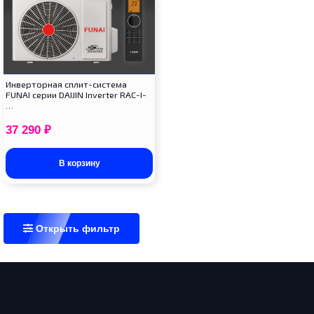
Инверторная сплит-система
FUNAI серии DAIJIN Inverter RAC-I-
…
37 290
₽
В корзину
Открыть фильтр