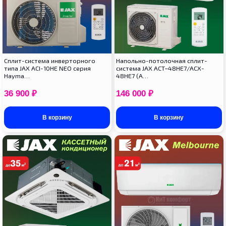
Сплит-система инверторного
Напольно-потолочная сплит-
типа JAX ACI-10HE NEO серия
система JAX ACT–48HE7/ACX-
Hayma…
48HE7 (A…
36 900
₽
146 000
₽
В корзину
В корзину