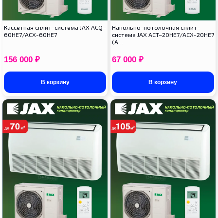
Кассетная сплит-система JAX ACQ–
Напольно-потолочная сплит-
60HE7/ACX-60HE7
система JAX ACT–20HE7/ACX-20HE7
(A…
156 000
₽
67 000
₽
В корзину
В корзину