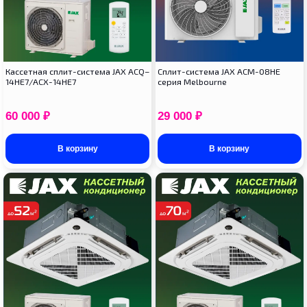
Кассетная сплит-система JAX ACQ–
Сплит-система JAX ACM-08HE
14HE7/ACX-14HE7
серия Melbourne
60 000
₽
29 000
₽
В корзину
В корзину