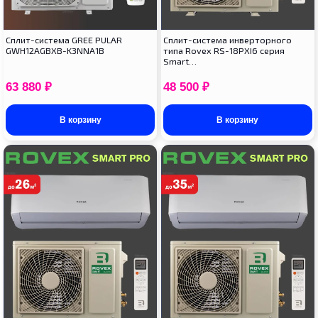
Cплит-система GREE PULAR
Cплит-система инверторного
GWH12AGBXB-K3NNA1B
типа Rovex RS-18PXI6 серия
Smart…
63 880
₽
48 500
₽
В корзину
В корзину