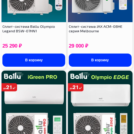
Cплит-система Ballu Olympio
Сплит-система JAX ACM-08HE
Legend BSW-07HN1
серия Melbourne
25 290
₽
29 000
₽
В корзину
В корзину