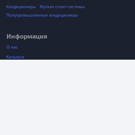
Кондиционеры
Мульти сплит-системы
Полупромышленные кондиционеры
Информация
О нас
Каталоги
Установка кондиционеров
keyboard_arrow_up
Вентиляция
Контакты
Отзывы о компании