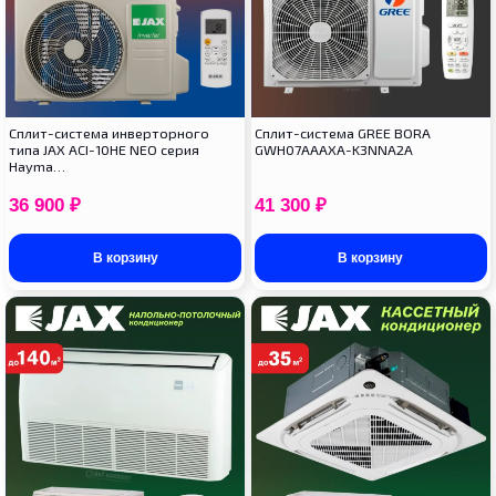
Сплит-система инверторного
Cплит-система GREE BORA
типа JAX ACI-10HE NEO серия
GWH07AAAXA-K3NNA2A
Hayma…
36 900
₽
41 300
₽
В корзину
В корзину