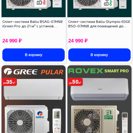
Сплит-система Ballu BSAG-07HN8
Сплит-система Ballu Olympio EDGE
iGreen Pro до 21 м² с установ…
BSO-07HN8 для помещений до…
24 990
₽
24 990
₽
В корзину
В корзину