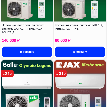
Напольно-потолочная сплит-
Кассетная сплит-система JAX ACQ–
система JAX ACT–48HE7/ACX-
14HE7/ACX-14HE7
48HE7 (A…
146 000
₽
60 000
₽
В корзину
В корзину