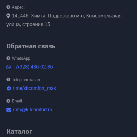
Адрес:
141446, Химки, Подрезково м-н, Комсомольская
улица, строение 15
Обратная связь
WhatsApp
+7(928) 436-02-86
Telegram канал
t.me/kitcomfort_msk
telegram
Email
info@kitcomfort.ru
Каталог