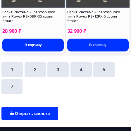
Cплит-система инверторного
Cплит-система инверторного
типа Rovex RS-09PXI6 серия
типа Rovex RS-12PXI6 серия
Smart…
Smart…
28 900
₽
32 900
₽
В корзину
В корзину
1
2
3
4
5
Открыть фильтр