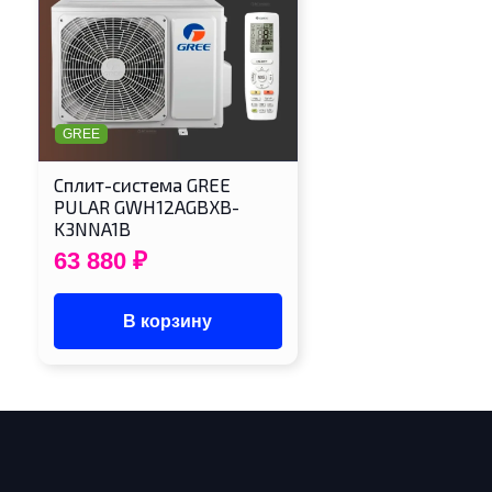
GREE
Cплит-система GREE
PULAR GWH12AGBXB-
K3NNA1B
63 880
₽
В корзину