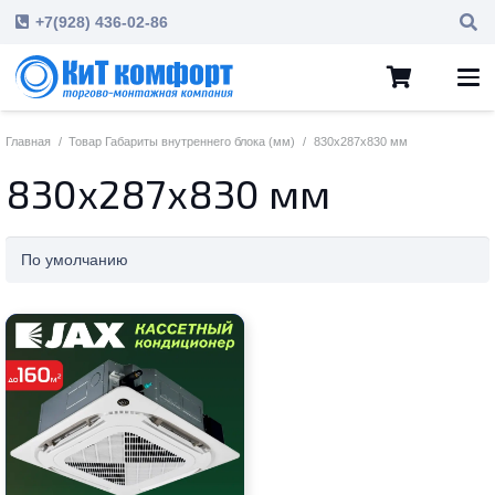
+7(928) 436-02-86
Главная
/
Товар Габариты внутреннего блока (мм)
/
830х287х830 мм
830х287х830 мм