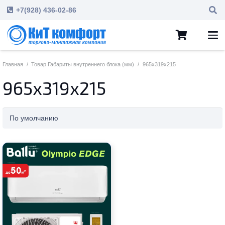
+7(928) 436-02-86
Главная
/
Товар Габариты внутреннего блока (мм)
/
965x319x215
965x319x215