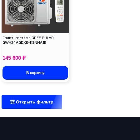
Cплит-система GREE PULAR
GWH24AGDXE-K3NNA1B
145 600
₽
В корзину
Открыть фильтр