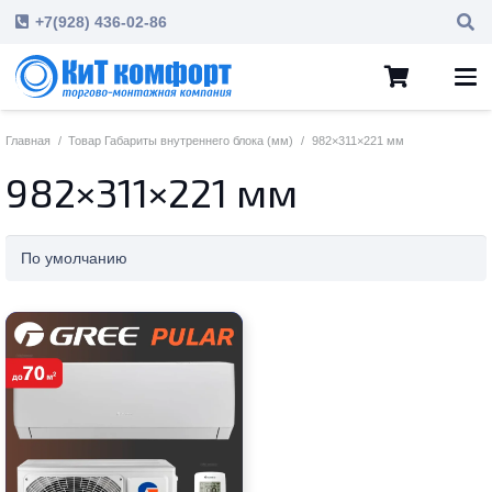
+7(928) 436-02-86
Главная
/
Товар Габариты внутреннего блока (мм)
/
982×311×221 мм
982×311×221 мм