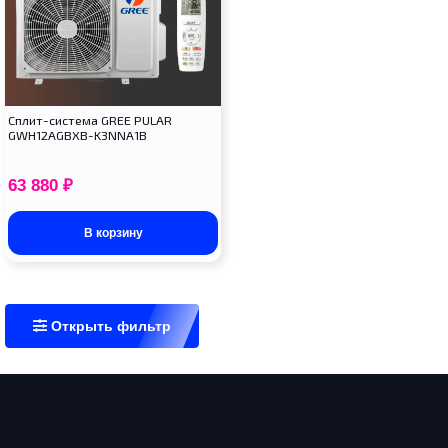
Cплит-система GREE PULAR
GWH12AGBXB-K3NNA1B
63 880
₽
В корзину
Открыть фильтр