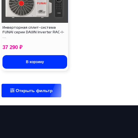
Инверторная сплит-система
FUNAI серии DAIJIN Inverter RAC-I-
…
37 290
₽
В корзину
Открыть фильтр