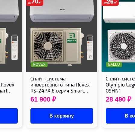
ROVEX
BALLU
Cплит-система
Cплит-систе
 Rovex
инверторного типа Rovex
Olympio Le
mart…
RS-24PXI6 серия Smart…
09HN1
61 900
₽
28 490
₽
В корзину
В к