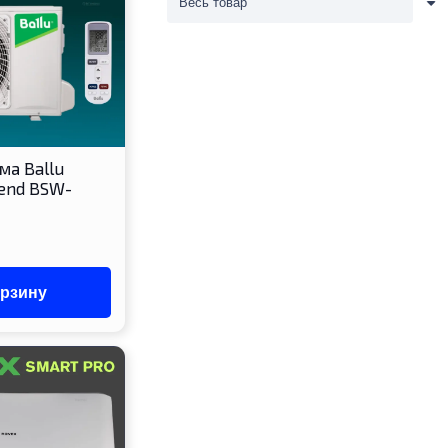
ма Ballu
gend BSW-
орзину