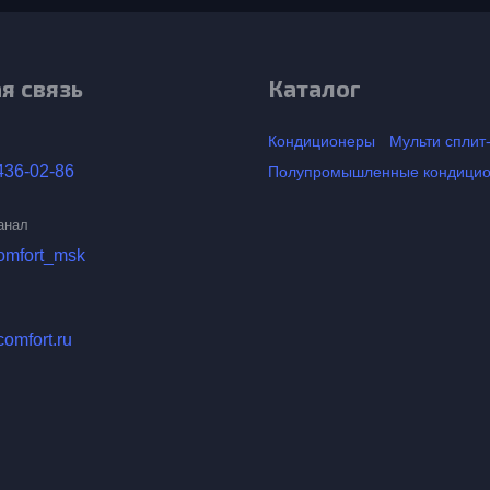
я связь
Каталог
Кондиционеры
Мульти сплит
436-02-86
Полупромышленные кондици
анал
comfort_msk
comfort.ru