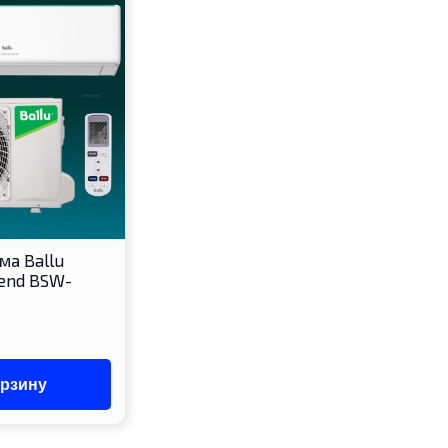
ма Ballu
gend BSW-
орзину