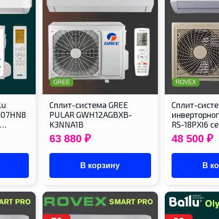
GREE
ROVEX
lu
Cплит-система GREE
Cплит-сист
-07HN8
PULAR GWH12AGBXB-
инверторног
о…
K3NNA1B
RS-18PXI6 с
63 880
₽
48 500
₽
В корзину
В к