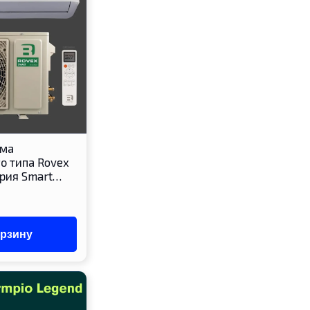
ема
о типа Rovex
ерия Smart…
орзину