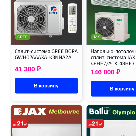
GREE
JAX
Cплит-система GREE BORA
Напольно-потолоч
GWH07AAAXA-K3NNA2A
сплит-система JAX
48HE7/ACX-48HE7 
41 300
₽
146 000
₽
В корзину
В корзину