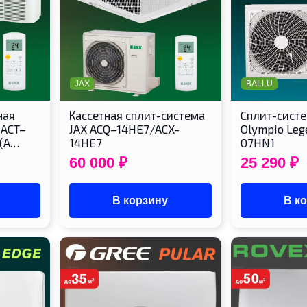
JAX
BALLU
ная
Кассетная сплит-система
Cплит-систе
 ACT–
JAX ACQ–14HE7/ACX-
Olympio Le
(A…
14HE7
07HN1
60 000
₽
25 290
₽
В корзину
В к