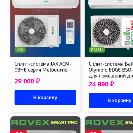
JAX
BALLU
Сплит-система JAX ACM-
Сплит-система Bal
08HE серия Melbourne
Olympio EDGE BSO
для помещений д
29 000
₽
24 990
₽
В корзину
В корзину