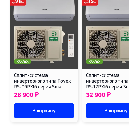
ROVEX
ROVEX
Cплит-система
Cплит-система
инверторного типа Rovex
инверторного типа
RS-09PXI6 серия Smart…
RS-12PXI6 серия S
28 900
₽
32 900
₽
В корзину
В корзину