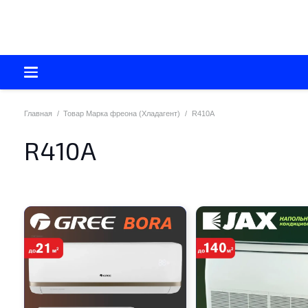
Главная
/
Товар Марка фреона (Хладагент)
/
R410A
R410A