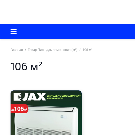
Главная
/
Товар Площадь помещения (м²)
/
106 м²
106 м²