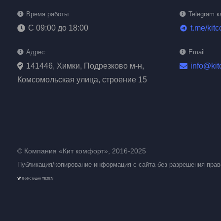
Время работы
Telegram к
С 09:00 до 18:00
t.me/kit
telegram
Адрес:
Email
141446, Химки, Подрезково м-н,
info@kit
Комсомольская улица, строение 15
© Компания «Кит комфорт», 2016-2025
Публикация/копирование информация с сайта без разрешения пра
Веб-студия TEZEN