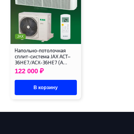
JAX
Напольно-потолочная
сплит-система JAX ACT–
36HE7/ACX-36HE7 (A…
122 000
₽
В корзину