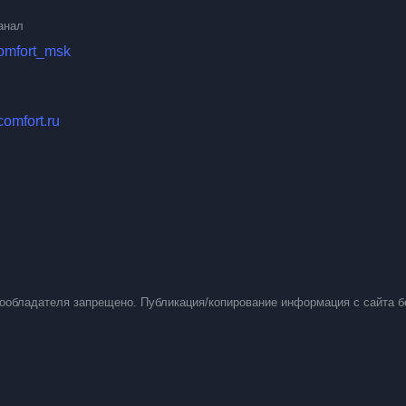
анал
comfort_msk
comfort.ru
вообладателя запрещено. Публикация/копирование информация с сайта б