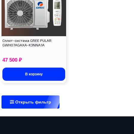
Cплит-система GREE PULAR
GWH07AGAXA-K3NNA1A
47 500
₽
В корзину
Открыть фильтр