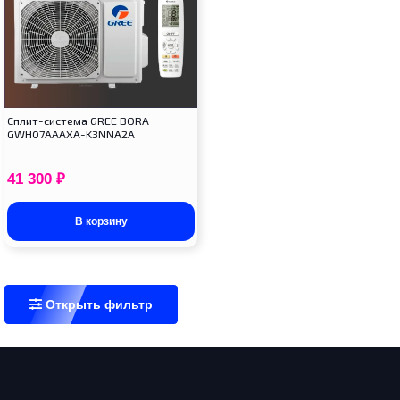
Cплит-система GREE BORA
GWH07AAAXA-K3NNA2A
41 300
₽
В корзину
Открыть фильтр