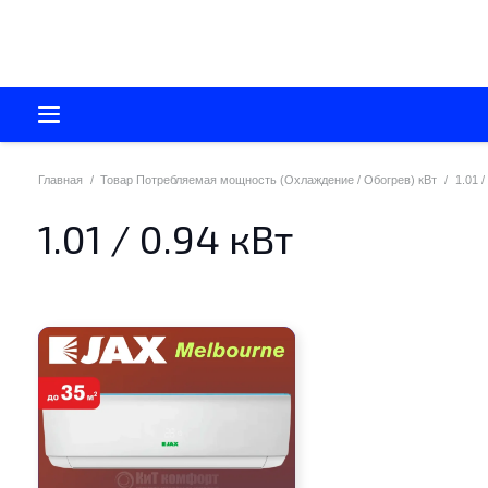
Главная
/
Товар Потребляемая мощность (Охлаждение / Обогрев) кВт
/
1.01 /
1.01 / 0.94 кВт