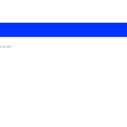
О нас
Каталоги
Установка кондиционеров
Вентиляци
 0.94 кВт