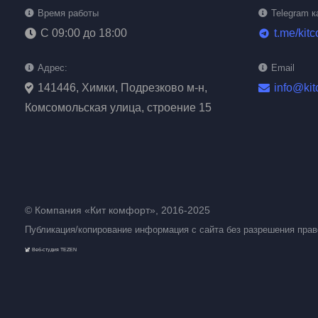
Время работы
Telegram к
С 09:00 до 18:00
t.me/kit
telegram
Адрес:
Email
141446, Химки, Подрезково м-н,
info@kit
Комсомольская улица, строение 15
© Компания «Кит комфорт», 2016-2025
Публикация/копирование информация с сайта без разрешения пра
Веб-студия TEZEN