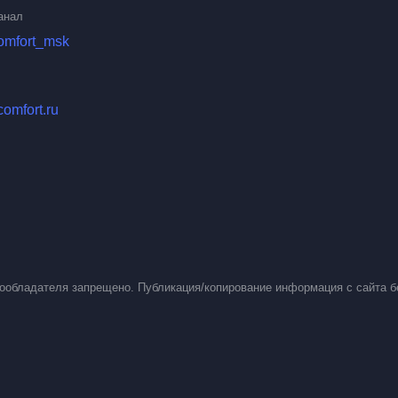
анал
comfort_msk
comfort.ru
вообладателя запрещено. Публикация/копирование информация с сайта б