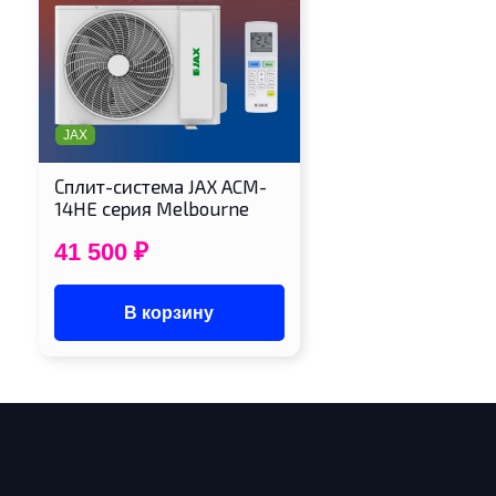
JAX
Сплит-система JAX ACM-
14HE серия Melbourne
41 500
₽
В корзину