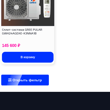
Cплит-система GREE PULAR
GWH24AGDXE-K3NNA1B
145 600
₽
В корзину
Открыть фильтр