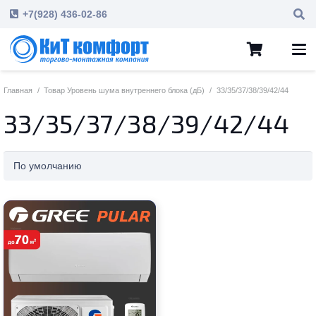
+7(928) 436-02-86
Главная
/
Товар Уровень шума внутреннего блока (дБ)
/
33/35/37/38/39/42/44
33/35/37/38/39/42/44