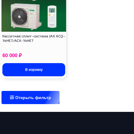
Кассетная сплит-система JAX ACQ–
14HE7/ACX-14HE7
60 000
₽
В корзину
Открыть фильтр