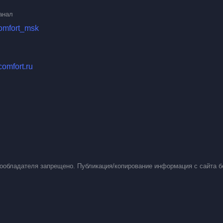
анал
comfort_msk
comfort.ru
вообладателя запрещено. Публикация/копирование информация с сайта б