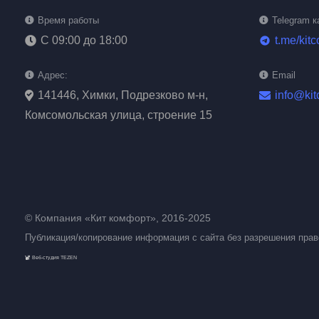
Время работы
Telegram к
С 09:00 до 18:00
t.me/kit
telegram
Адрес:
Email
141446, Химки, Подрезково м-н,
info@kit
Комсомольская улица, строение 15
© Компания «Кит комфорт», 2016-2025
Публикация/копирование информация с сайта без разрешения пра
Веб-студия TEZEN