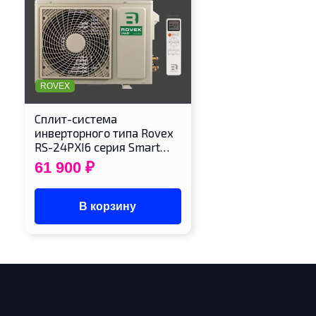
ROVEX
Cплит-система
инверторного типа Rovex
RS-24PXI6 серия Smart…
61 900
₽
В корзину