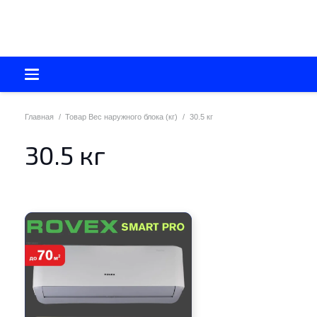
Главная
/
Товар Вес наружного блока (кг)
/
30.5 кг
30.5 кг