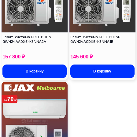
Cплит-система GREE BORA
Cплит-система GREE PULAR
GWH24AADXE-K3NNA2A
GWH24AGDXE-K3NNA1B
157 800
₽
145 600
₽
В корзину
В корзину