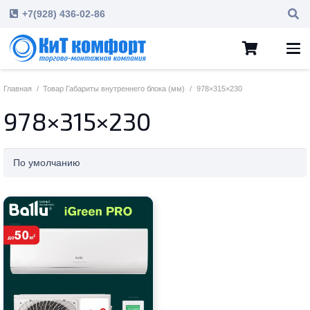
+7(928) 436-02-86
Главная
/
Товар Габариты внутреннего блока (мм)
/
978×315×230
978×315×230