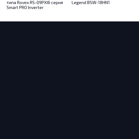
типа Rovex RS-09PXI6 серия
Legend BSW-18HN1
Smart PRO Inverter