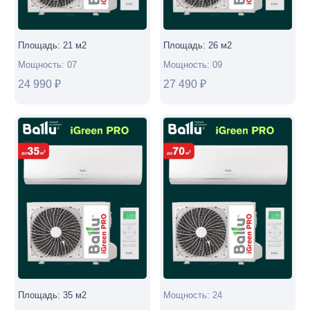
установкой
в
Площадь:
21
м2
Площадь:
26
м2
Москве
Мощность:
07
Мощность:
09
24 990
₽
27 490
₽
Площадь:
35
м2
Мощность:
24