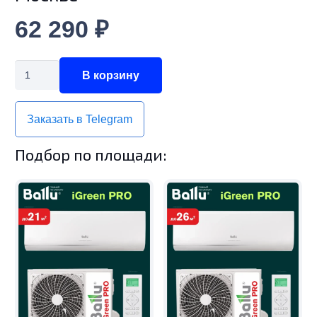
62 290
₽
Количество
В корзину
товара
Сплит-
Заказать в Telegram
система
Ballu
Подбор по площади:
BSAG-
18HN8
iGreen
Pro
до
50
м²
с