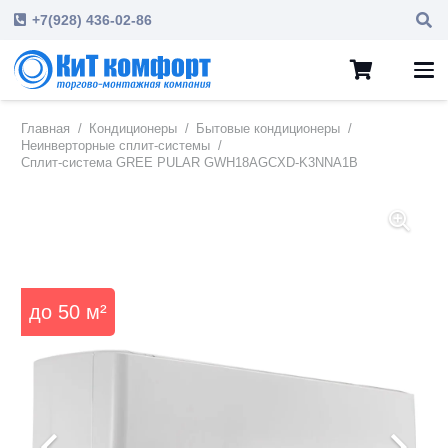
+7(928) 436-02-86
Главная
/
Кондиционеры
/
Бытовые кондиционеры
/
Неинверторные сплит-системы
/
Cплит-система GREE PULAR GWH18AGCXD-K3NNA1B
до
50
м²