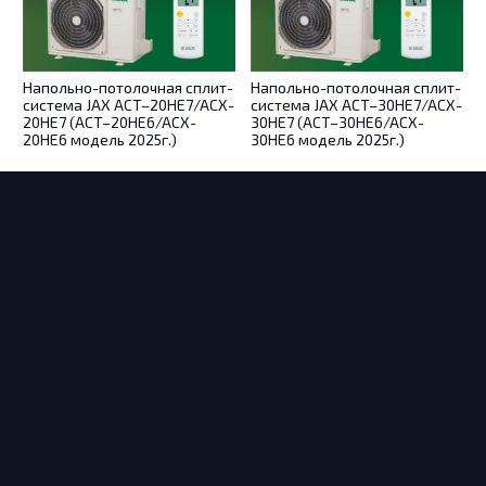
льно-потолочная сплит-
Напольно-потолочная сплит-
Кассетна
ема JAX ACT–20HE7/ACX-
система JAX ACT–30HE7/ACX-
JAX ACQ–
7 (ACT–20HE6/ACX-
30HE7 (ACT–30HE6/ACX-
 модель 2025г.)
30HE6 модель 2025г.)