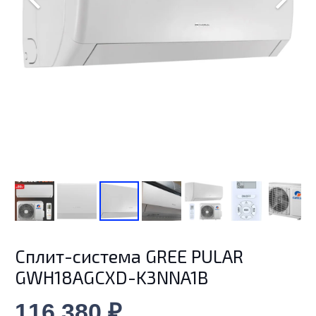
Cплит-система GREE PULAR
GWH18AGCXD-K3NNA1B
116 380
₽