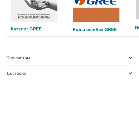
И
Каталог
GREE
Коды ошибок G
REE
Параметры
Доставка