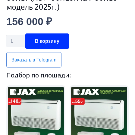
модель 2025г.)
156 000
₽
Количество
В корзину
товара
Напольно-
Заказать в Telegram
потолочная
сплит-
Подбор по площади:
система
JAX
ACT–
60HE7/ACX-
60HE7
(ACT–
60HE6/ACX-