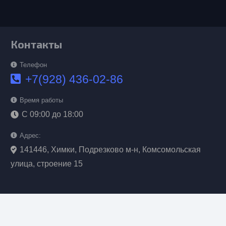
Контакты
Телефон
+7(928) 436-02-86
Время работы
С 09:00 до 18:00
Адрес:
141446, Химки, Подрезково м-н, Комсомольская
улица, строение 15
Обратная связь
keyboard_arrow_up
WhatsApp