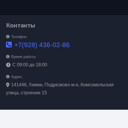
Контакты
Телефон
+7(928) 436-02-86
Время работы
С 09:00 до 18:00
Адрес:
141446, Химки, Подрезково м-н, Комсомольская
улица, строение 15
Обратная связь
keyboard_arrow_up
WhatsApp