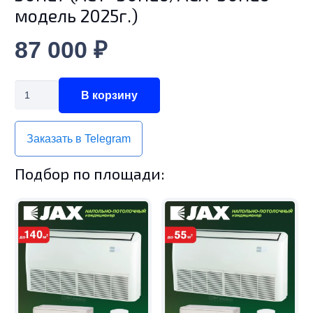
модель 2025г.)
87 000
₽
Количество
В корзину
товара
Напольно-
Заказать в Telegram
потолочная
сплит-
Подбор по площади:
система
JAX
ACT–
30HE7/ACX-
30HE7
(ACT–
30HE6/ACX-