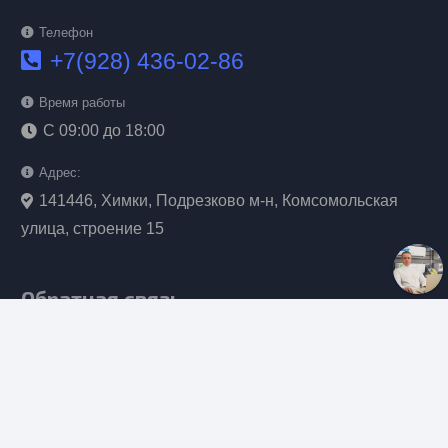
Телефон
+7(928) 436-02-86
Время работы
С 09:00 до 18:00
Адрес:
141446, Химки, Подрезково м-н, Комсомольская
улица, строение 15
Обратная связь
keyboard_arrow_up
WhatsApp
+7(928) 436-02-86
Telegram канал
t.me/kitcomfort_msk
telegram