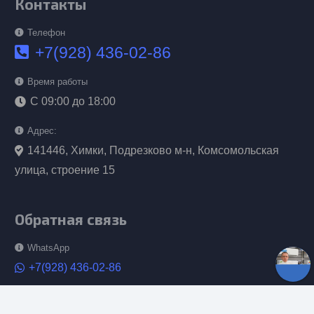
Контакты
Телефон
+7(928) 436-02-86
Время работы
С 09:00 до 18:00
Адрес:
141446, Химки, Подрезково м-н, Комсомольская
улица, строение 15
Обратная связь
WhatsApp
+7(928) 436-02-86
Telegram канал
keyboard_arrow_up