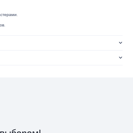
стерами.
ов.
 выбором!