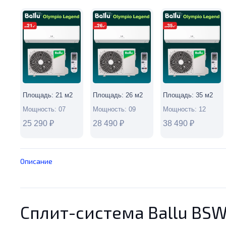
Ballu
Olympio
Legend
BSW-
24HN1
Площадь:
21
м2
Площадь:
26
м2
Площадь:
35
м2
Мощность:
07
Мощность:
09
Мощность:
12
25 290
₽
28 490
₽
38 490
₽
Описание
Сплит-система Ballu BSW