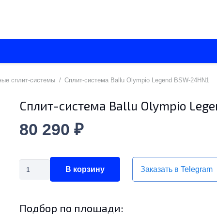
О нас
Каталоги
Установка кондиционеров
Вентиляци
ные сплит-системы
/
Cплит-система Ballu Olympio Legend BSW-24HN1
Cплит-система Ballu Olympio Leg
80 290
₽
Количество
Заказать в Telegram
В корзину
товара
Cплит-
Подбор по площади:
система