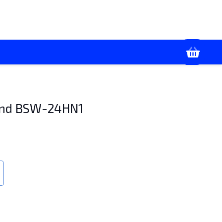
+7(928) 436-02-86
я
Контакты
Работаем с 09:00 до 18:00
end BSW-24HN1