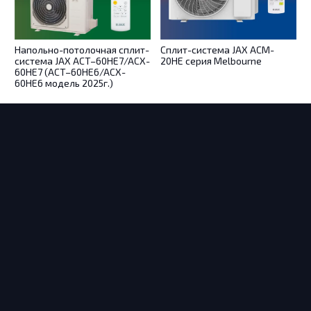
Напольно-потолочная сплит-
Сплит-система JAX ACM-
С
система JAX ACT–60HE7/ACX-
20HE серия Melbourne
60HE7 (ACT–60HE6/ACX-
60HE6 модель 2025г.)